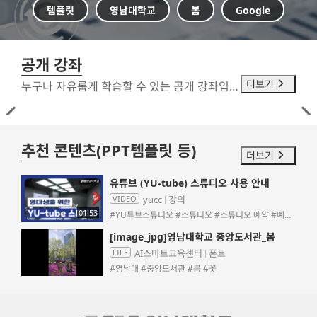
템플릿
영남대학교
봄
Google
공개 강좌

더보기
누구나 자유롭게 학습할 수 있는 공개 강좌입니다.

추천 콘텐츠(PPT템플릿 등)

더보기
유튜브 (YU-tube) 스튜디오 사용 안내
VIDEO
yucc
강의
01:53
#YU튜브스튜디오 #스튜디오 #스튜디오 예약 #예약
안내시스템
[image_jpg]영남대학교 중앙도서관_봄
FILE
AI스마트교육센터
폰트
#영남대 #중앙도서관 #봄 #꽃