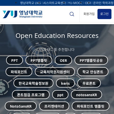
영남대학교 LMS
AI스마트교육센터
YU-MOOC
OER
온라인 학위과정
회원가입
로그인
Open Education Resources
인기 태그를 추천합니다
PPT
PPT템플릿
OER
PPT템플릿공유
파워포인트
교육저작권지원센터
학교 안심폰트
한국교육학술정보원
keris
무료폰트
폰트점검 프로그램
ppt
notosansKR
NotoSansKR
프리젠테이션
파워포인트 템플릿