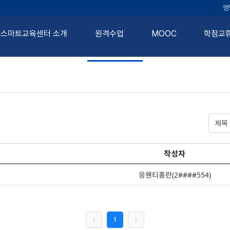
영
I스마트교육센터 소개
원격수업
MOOC
학점교
NEWS
제목
작성자
응웬티홍란(2####554)
 작성자, 등록일시, 조회수 제공 표
1